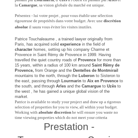
la
Camargue
, sa vision globale du marché est unique.
Présentez - lui votre projet , pour vous établir une sélection
rigoureuse de propriétés dans votre budget. Avec une
discrétion
absolue
il saura vous éviter les visites inutiles.
Patrice Touchaleaume , a trained lawyer originally from
Paris, has acquired solid
experience
in the field of
character
homes, setting up his company Charme et
Provence in Saint Rémy de Provence in 1999. Having
travelled the quiet country roads of
Provence
for more than
15 years
,
within a radius of 100 km around
Saint Rémy de
Provence,
from Orange and the
Dentelles de Montmirail
mountains to the north
, through the
Luberon
to Sisteron to
the east, passing through
Lourmarin
to
Aix
en Provence
to
the south, and through
Arles
and the
Camargue
to
Uzès
to
the west , he has gained a unique global vision of the
market.
Patrice is available to study your project and draw up a rigorous
selection of properties for you to view, all within your budget.
Working with
absolute discretion
he will ensure you waste no
time viewing properties which do not meet your criteria
Prestation -