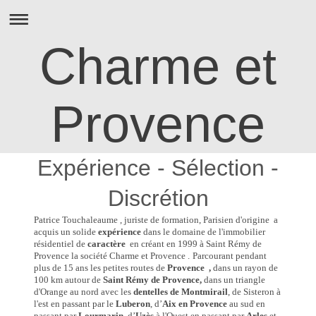
Charme et
Provence
Expérience - Sélection -
Discrétion
Patrice Touchaleaume , juriste de formation, Parisien d'origine a
acquis un solide
expérience
dans le domaine de l'immobilier
résidentiel de
caractère
en créant en 1999 à Saint Rémy de
Provence la société Charme et Provence .
Parcourant pendant
plus de 15 ans les petites routes de
Provence ,
dans un rayon de
100 km autour de
Saint Rémy de
Provence,
dans un triangle
d'Orange au nord avec les
dentelles de Montmirail
, de Sisteron à
l'est en passant par le
Luberon
, d’
Aix
en Provence
au sud en
passant par
Lourmarin
, d’
Uzès
à l'Ouest en passant par
Arles
et